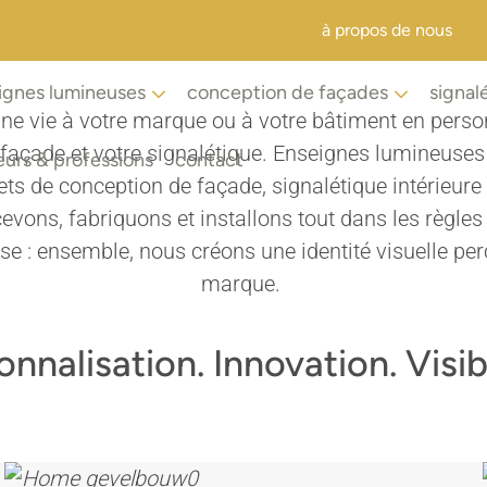
à propos de nous
ignes lumineuses
conception de façades
signal
ne vie à votre marque ou à votre bâtiment en perso
façade et votre signalétique. Enseignes lumineuses
eurs & professions
contact
ets de conception de façade, signalétique intérieure 
ons, fabriquons et installons tout dans les règles de
ise : ensemble, nous créons une identité visuelle pe
marque.
onnalisation. Innovation. Visibi