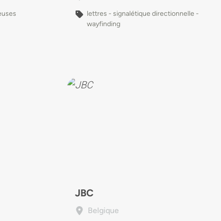
euses
lettres - signalétique directionnelle -
wayfinding
JBC
Belgique