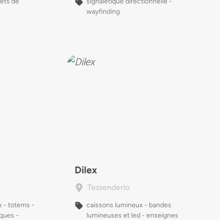
jets de
signalétique directionnelle -
wayfinding
Dilex
Tessenderlo
x - totems -
caissons lumineux - bandes
ques -
lumineuses et led - enseignes