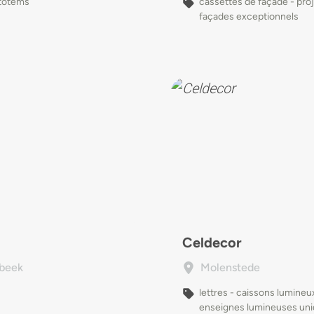
 totems
cassettes de façade - pro
façades exceptionnels
Celdecor
beek
Molenstede
lettres - caissons lumineu
enseignes lumineuses uni