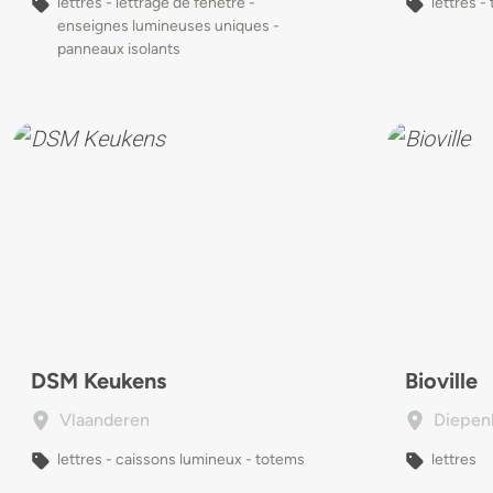
lettres - lettrage de fenêtre -
lettres -
enseignes lumineuses uniques -
panneaux isolants
DSM Keukens
Bioville
Vlaanderen
Diepen
lettres - caissons lumineux - totems
lettres