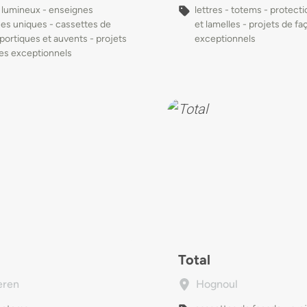
 lumineux - enseignes
lettres - totems - protecti
es uniques - cassettes de
et lamelles - projets de f
portiques et auvents - projets
exceptionnels
es exceptionnels
Total
eren
Hognoul