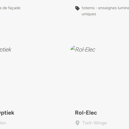
s de façade
totems - enseignes lumin
uniques
Optiek
Rol-Elec
len
Tielt-Winge