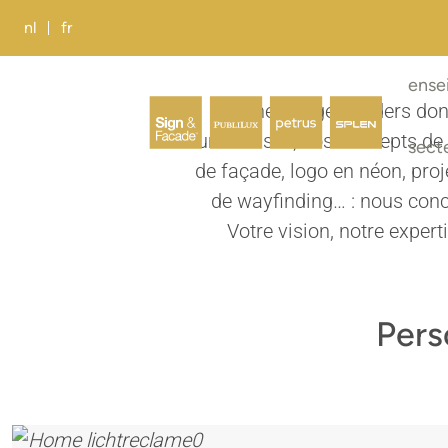
nl
fr
ense
The Image Builders don
lumineuses, vos concepts de 
sect
de façade, logo en néon, proj
de wayfinding… : nous concev
Votre vision, notre expert
Pers