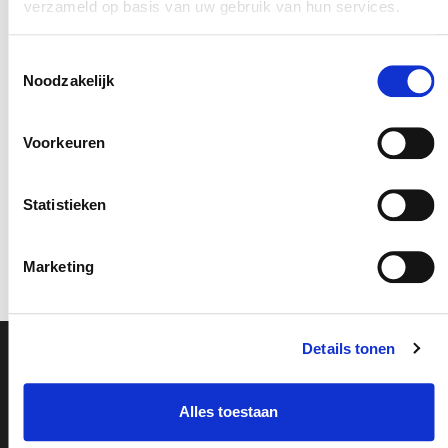
verzameld op basis van uw gebruik van hun services.
Toestemmingsselectie
Noodzakelijk
Voorkeuren
Statistieken
Marketing
réalisation précédente
réalisation suivante
Details tonen
Nos sites
Alles toestaan