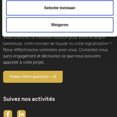
Selectie toestaan
Besoin d’un conseil sans engagement ?
Weigeren
Vous cherchez la meilleure solution pour votre enseigne
lumineuse, votre concept de façade ou votre signalisation ?
Nous réfléchissons volontiers avec vous. Contactez-nous
sans engagement et découvrez ce que nous pouvons
apporter à votre projet.
Posez votre question
Suivez nos activités